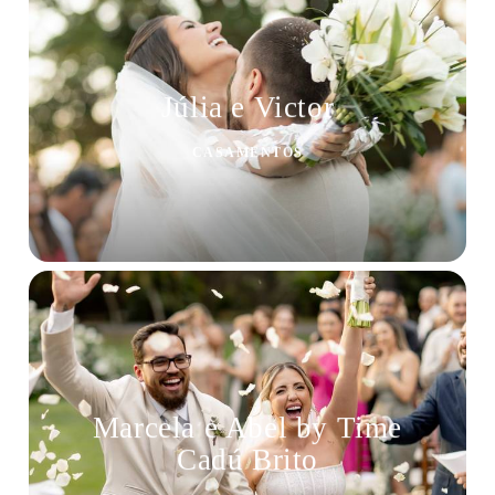
Júlia e Victor
CASAMENTOS
Marcela e Abel by Time
Cadú Brito