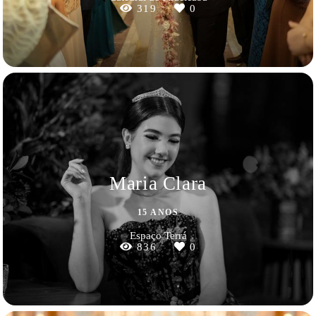
319
0
Maria Clara
15 ANOS
Espaço Terrá
836
0