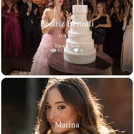
Beatriz Bertolli
15 ANOS
Espaço Terrá
668
0
Marina