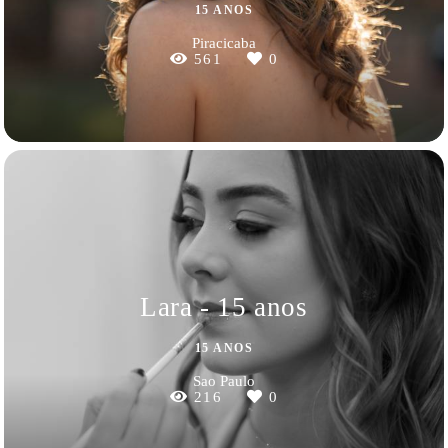
15 ANOS
Piracicaba
561
0
Lara - 15 anos
15 ANOS
Sao Paulo
216
0